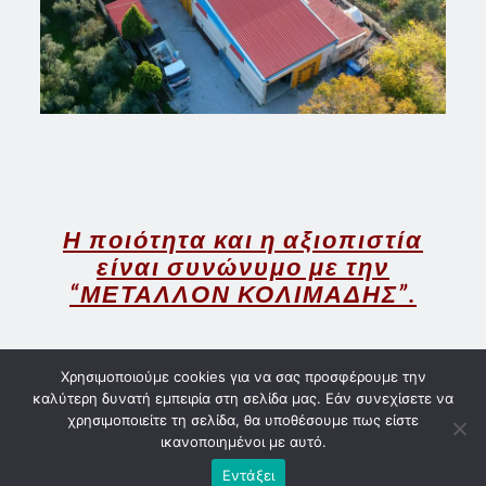
Η ποιότητα και η αξιοπιστία
είναι συνώνυμο με την
“ΜΕΤΑΛΛΟΝ ΚΟΛΙΜΑΔΗΣ”.
Χρησιμοποιούμε cookies για να σας προσφέρουμε την
καλύτερη δυνατή εμπειρία στη σελίδα μας. Εάν συνεχίσετε να
χρησιμοποιείτε τη σελίδα, θα υποθέσουμε πως είστε
© 2018 Μέταλλον Κολιμάδης, All Rights Reserved -
ικανοποιημένοι με αυτό.
Created by KK Information Technology
Εντάξει